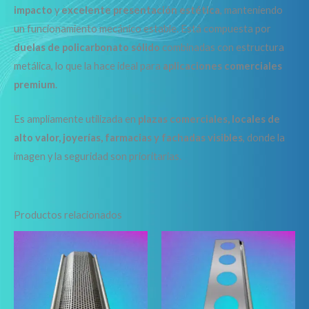
impacto
y
excelente presentación estética
, manteniendo
un funcionamiento mecánico estable. Está compuesta por
duelas de policarbonato sólido
combinadas con estructura
metálica, lo que la hace ideal para
aplicaciones comerciales
premium
.
Es ampliamente utilizada en
plazas comerciales, locales de
alto valor, joyerías, farmacias y fachadas visibles
, donde la
imagen y la seguridad son prioritarias.
Productos relacionados