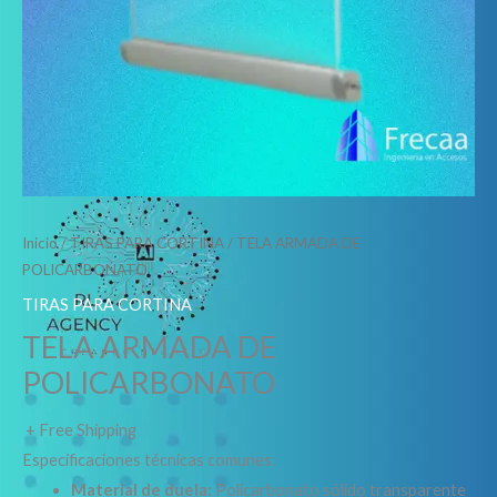
Inicio
/
TIRAS PARA CORTINA
/ TELA ARMADA DE
POLICARBONATO
TIRAS PARA CORTINA
TELA ARMADA DE
POLICARBONATO
+ Free Shipping
Especificaciones técnicas comunes:
Material de duela:
Policarbonato sólido transparente