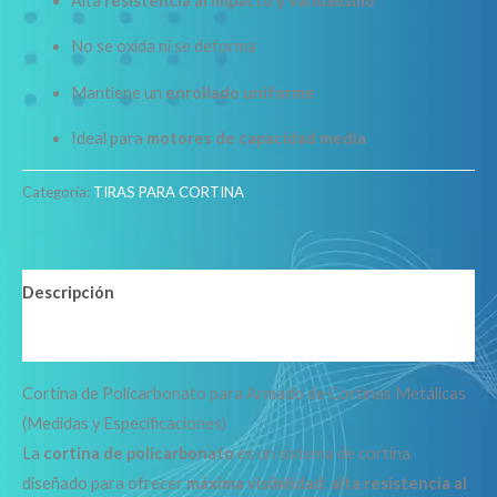
Alta
resistencia al impacto y vandalismo
No se oxida ni se deforma
Mantiene un
enrollado uniforme
Ideal para
motores de capacidad media
Categoría:
TIRAS PARA CORTINA
Descripción
Valoraciones (0)
Cortina de Policarbonato para Armado de Cortinas Metálicas
(Medidas y Especificaciones)
La
cortina de policarbonato
es un sistema de cortina
diseñado para ofrecer
máxima visibilidad
,
alta resistencia al