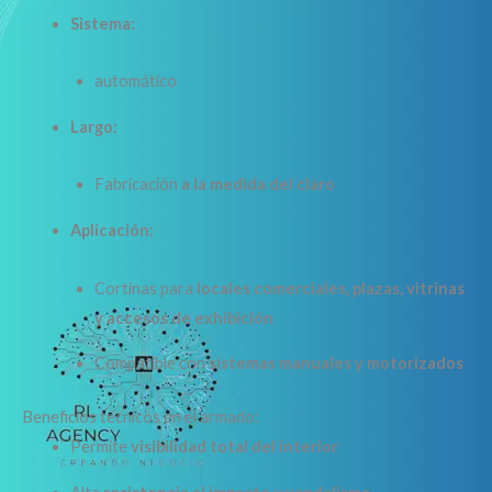
Sistema:
automático
Largo:
Fabricación
a la medida del claro
Aplicación:
Cortinas para
locales comerciales, plazas, vitrinas
y accesos de exhibición
Compatible con
sistemas manuales y motorizados
Beneficios técnicos en el armado:
Permite
visibilidad total del interior