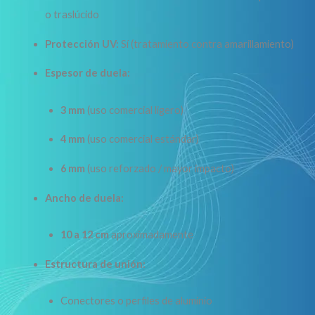
o traslúcido
Protección UV:
Sí (tratamiento contra amarillamiento)
Espesor de duela:
3 mm
(uso comercial ligero)
4 mm
(uso comercial estándar)
6 mm
(uso reforzado / mayor impacto)
Ancho de duela:
10 a 12 cm
aproximadamente
Estructura de unión:
Conectores o perfiles de aluminio